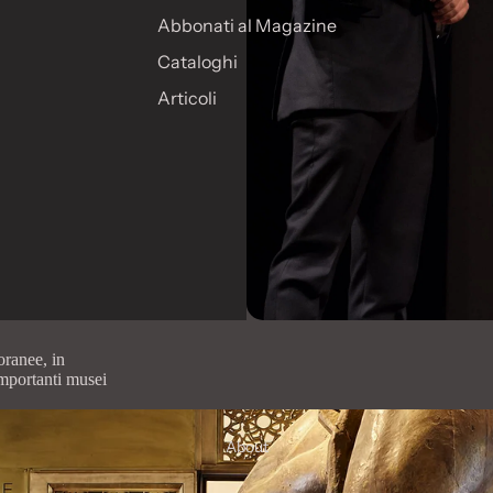
Abbonati al Magazine
Cataloghi
Articoli
ranee, in
importanti musei
About