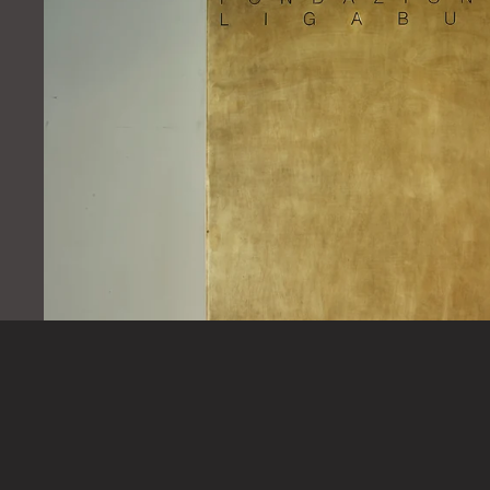
Collecto
Art Night 2026
Sabato 20 giugno, dalle 18.30 alle 22.30
apriamo le porte
delle Culture per un viaggio lungo 4,5 miliardi di anni, che
arti delle origini, l'arte tribale, l’arte antica e contemporanea