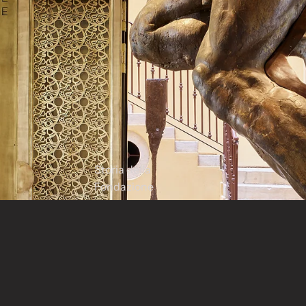
Storia della
Fondazione
Palazzo Arti e Culture
Contatti
 di Palazzo dell Arti e
 mette in relazione le
, culture e civiltà di